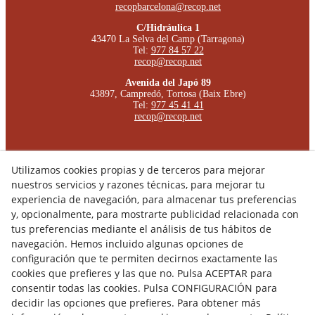
recopbarcelona@recop.net
C/Hidráulica 1
43470 La Selva del Camp (Tarragona)
Tel:
977 84 57 22
recop@recop.net
Avenida del Japó 89
43897, Campredó, Tortosa (Baix Ebre)
Tel:
977 45 41 41
recop@recop.net
Aviso Legal
Utilizamos cookies propias y de terceros para mejorar
Canal de denuncias
nuestros servicios y razones técnicas, para mejorar tu
experiencia de navegación, para almacenar tus preferencias
Calidad, medioambiente y seguridad y salud en el trabajo
y, opcionalmente, para mostrarte publicidad relacionada con
tus preferencias mediante el análisis de tus hábitos de
Política Cookies
navegación. Hemos incluido algunas opciones de
Política de Privacidad
configuración que te permiten decirnos exactamente las
cookies que prefieres y las que no. Pulsa ACEPTAR para
Declaración de Accessibilidad
consentir todas las cookies. Pulsa CONFIGURACIÓN para
decidir las opciones que prefieres. Para obtener más
Plan de Igualdad de Oportunidades