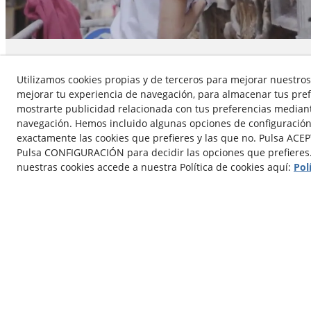
HORMIGÓN DE CAL
Utilizamos cookies propias y de terceros para mejorar nuestros 
mejorar tu experiencia de navegación, para almacenar tus pref
mostrarte publicidad relacionada con tus preferencias mediante
El hormigón de cal es un material de construcción mile
por los romanos desde el siglo I a. que actualmente pu
navegación. Hemos incluido algunas opciones de configuración
las exigencias de compatibilidad y sostenibilidad en la
exactamente las cookies que prefieres y las que no. Pulsa ACEP
restauración.
Pulsa CONFIGURACIÓN para decidir las opciones que prefieres
nuestras cookies accede a nuestra Política de cookies aquí:
Pol
Saber más