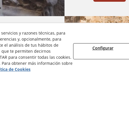
servicios y razones técnicas, para
erencias y, opcionalmente, para
 el análisis de tus hábitos de
nario, ya utilizado
Configurar
ede dar respuesta a
 que te permiten decirnos
s obras de
TAR para consentir todas las cookies.
. Para obtener más información sobre
ítica de Cookies