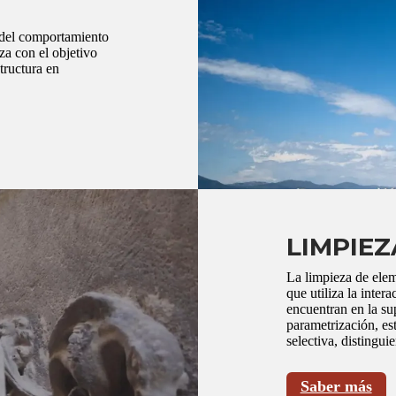
s del comportamiento
iza con el objetivo
tructura en
LIMPIEZ
La limpieza de elem
que utiliza la intera
encuentran en la su
parametrización, es
selectiva, distingui
Saber más