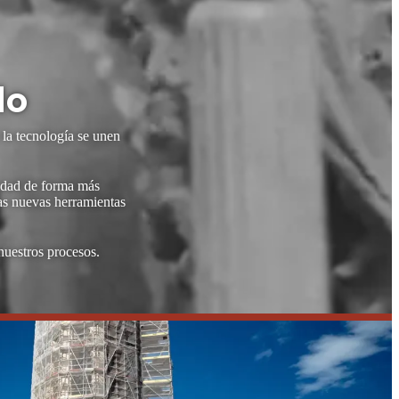
lo
 la tecnología se unen
vidad de forma más
las nuevas herramientas
nuestros procesos.