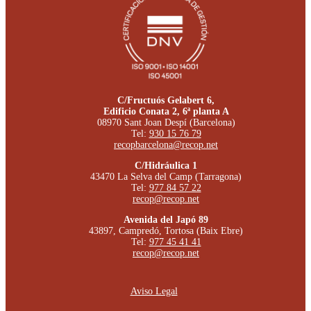
C/Fructuós Gelabert 6,
Edificio Conata 2, 6ª planta A
08970 Sant Joan Despí (Barcelona)
Tel:
930 15 76 79
recopbarcelona@recop.net
C/Hidráulica 1
43470 La Selva del Camp (Tarragona)
Tel:
977 84 57 22
recop@recop.net
Avenida del Japó 89
43897, Campredó, Tortosa (Baix Ebre)
Tel:
977 45 41 41
recop@recop.net
Aviso Legal