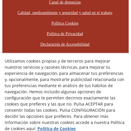
Canal de denuncias
Calidad, medioambiente y seguridad y salud en el trabajo
Política Cookies
Política de Privacidad
Declaración de Accessibilidad
Plan de Igualdad de Oportunidades
Utilizamos cookies propias y de terceros para mejorar
Protocolo de Acoso Laboral
nuestros servicios y razones técnicas, para mejorar tu
experiencia de navegación, para almacenar tus preferencias
y, opcionalmente, para mostrarte publicidad relacionada con
© 08/2026 RÈCOP RESTAURACIONS
ARQUITECTÒNIQUES, S.L. - Todos los derechos reservados.
tus preferencias mediante el análisis de tus hábitos de
navegación. Hemos incluido algunas opciones de
configuración que te permiten decirnos exactamente las
cookies que prefieres y las que no. Pulsa ACEPTAR para
consentir todas las cookies. Pulsa CONFIGURACIÓN para
decidir las opciones que prefieres. Para obtener más
información sobre nuestras cookies accede a nuestra Política
de cookies aquí:
Política de Cookies