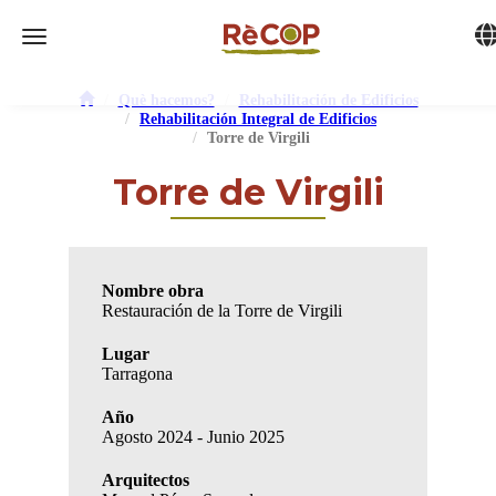
Tog
Toggle navigation
Què hacemos?
Rehabilitación de Edificios
Rehabilitación Integral de Edificios
Torre de Virgili
Torre de Virgili
Nombre obra
Restauración de la Torre de Virgili
Lugar
Tarragona
Año
Agosto 2024 - Junio 2025
Arquitectos