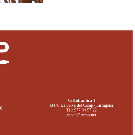
C/Hidráulica 1
43470 La Selva del Camp (Tarragona)
a)
Tel:
977 84 57 22
recop@recop.net