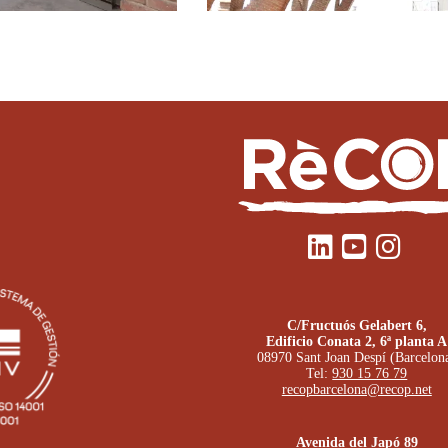
C/Fructuós Gelabert 6,
Edificio Conata 2, 6ª planta A
08970 Sant Joan Despí (Barcelon
Tel:
930 15 76 79
recopbarcelona@recop.net
Avenida del Japó 89