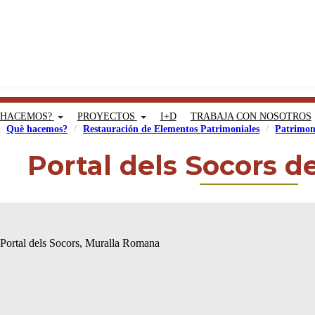
 HACEMOS?
PROYECTOS
I+D
TRABAJA CON NOSOTROS
Què hacemos?
Restauración de Elementos Patrimoniales
Patrimon
Portal dels Socors d
l Portal dels Socors, Muralla Romana