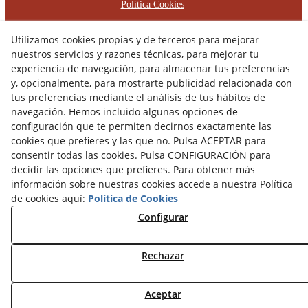
Política Cookies
Política de Privacidad
Utilizamos cookies propias y de terceros para mejorar
nuestros servicios y razones técnicas, para mejorar tu
Declaración de Accessibilidad
experiencia de navegación, para almacenar tus preferencias
Plan de Igualdad de Oportunidades
y, opcionalmente, para mostrarte publicidad relacionada con
tus preferencias mediante el análisis de tus hábitos de
Protocolo de Acoso Laboral
navegación. Hemos incluido algunas opciones de
configuración que te permiten decirnos exactamente las
© 08/2026 RÈCOP RESTAURACIONS
cookies que prefieres y las que no. Pulsa ACEPTAR para
ARQUITECTÒNIQUES, S.L. - Todos los derechos reservados.
consentir todas las cookies. Pulsa CONFIGURACIÓN para
decidir las opciones que prefieres. Para obtener más
información sobre nuestras cookies accede a nuestra Política
de cookies aquí:
Política de Cookies
Configurar
Rechazar
Aceptar
Contacta con nosotros