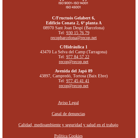
C/Fructuós Gelabert 6,
Edificio Conata 2, 6ª planta A
08970 Sant Joan Despí (Barcelona)
Tel:
930 15 76 79
recopbarcelona@recop.net
C/Hidráulica 1
43470 La Selva del Camp (Tarragona)
Tel:
977 84 57 22
recop@recop.net
Avenida del Japó 89
43897, Campredó, Tortosa (Baix Ebre)
Tel:
977 45 41 41
recop@recop.net
Aviso Legal
Canal de denuncias
Calidad, medioambiente y seguridad y salud en el trabajo
Política Cookies