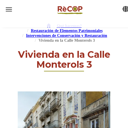
Tog
Toggle navigation
Què hacemos?
Restauración de Elementos Patrimoniales
Intervenciones de Conservación y Restauración
Vivienda en la Calle Monterols 3
Vivienda en la Calle
Monterols 3