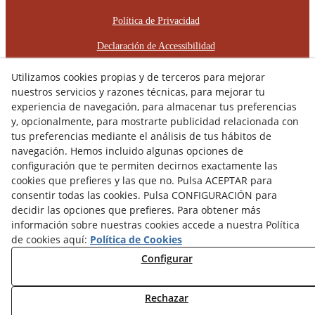
Política de Privacidad
Declaración de Accessibilidad
Plan de Igualdad de Oportunidades
Utilizamos cookies propias y de terceros para mejorar
nuestros servicios y razones técnicas, para mejorar tu
Protocolo de Acoso Laboral
experiencia de navegación, para almacenar tus preferencias
y, opcionalmente, para mostrarte publicidad relacionada con
© 08/2026 RÈCOP RESTAURACIONS
tus preferencias mediante el análisis de tus hábitos de
ARQUITECTÒNIQUES, S.L. - Todos los derechos reservados.
navegación. Hemos incluido algunas opciones de
configuración que te permiten decirnos exactamente las
cookies que prefieres y las que no. Pulsa ACEPTAR para
consentir todas las cookies. Pulsa CONFIGURACIÓN para
decidir las opciones que prefieres. Para obtener más
información sobre nuestras cookies accede a nuestra Política
de cookies aquí:
Política de Cookies
Configurar
Rechazar