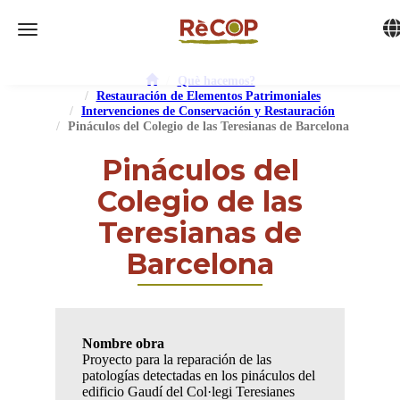
Tog
Toggle navigation
Què hacemos?
Restauración de Elementos Patrimoniales
Intervenciones de Conservación y Restauración
Pináculos del Colegio de las Teresianas de Barcelona
Pináculos del
Colegio de las
Teresianas de
Barcelona
Nombre obra
Proyecto para la reparación de las
patologías detectadas en los pináculos del
edificio Gaudí del Col·legi Teresianes