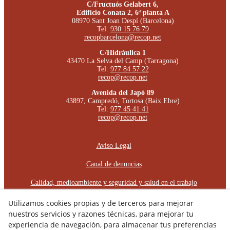
C/Fructuós Gelabert 6,
Edificio Conata 2, 6ª planta A
08970 Sant Joan Despí (Barcelona)
Tel:
930 15 76 79
recopbarcelona@recop.net
C/Hidráulica 1
43470 La Selva del Camp (Tarragona)
Tel:
977 84 57 22
recop@recop.net
Avenida del Japó 89
43897, Campredó, Tortosa (Baix Ebre)
Tel:
977 45 41 41
recop@recop.net
Aviso Legal
Canal de denuncias
Calidad, medioambiente y seguridad y salud en el trabajo
Política Cookies
Utilizamos cookies propias y de terceros para mejorar
nuestros servicios y razones técnicas, para mejorar tu
Política de Privacidad
experiencia de navegación, para almacenar tus preferencias