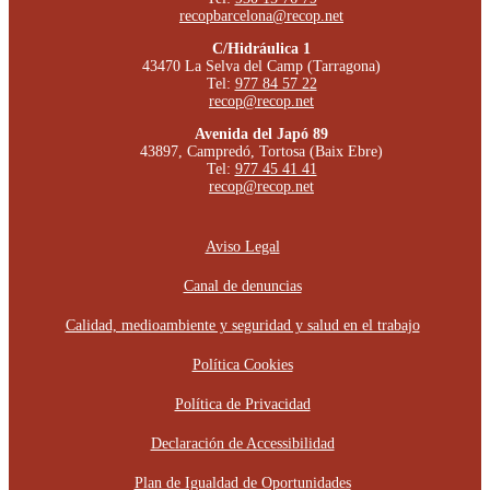
recopbarcelona@recop.net
C/Hidráulica 1
43470 La Selva del Camp (Tarragona)
Tel:
977 84 57 22
recop@recop.net
Avenida del Japó 89
43897, Campredó, Tortosa (Baix Ebre)
Tel:
977 45 41 41
recop@recop.net
Aviso Legal
Canal de denuncias
Calidad, medioambiente y seguridad y salud en el trabajo
Política Cookies
Política de Privacidad
Declaración de Accessibilidad
Plan de Igualdad de Oportunidades