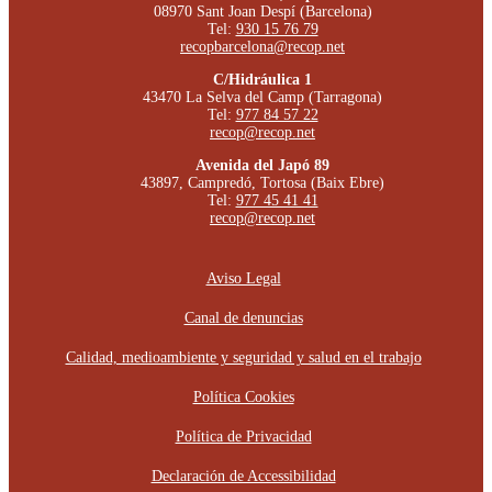
08970 Sant Joan Despí (Barcelona)
Tel:
930 15 76 79
recopbarcelona@recop.net
C/Hidráulica 1
43470 La Selva del Camp (Tarragona)
Tel:
977 84 57 22
recop@recop.net
Avenida del Japó 89
43897, Campredó, Tortosa (Baix Ebre)
Tel:
977 45 41 41
recop@recop.net
Aviso Legal
Canal de denuncias
Calidad, medioambiente y seguridad y salud en el trabajo
Política Cookies
Política de Privacidad
Declaración de Accessibilidad