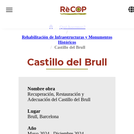
Tog
Toggle navigation
Què hacemos?
Rehabilitación de Infraestructuras y Monumentos
Históricos
Castillo del Brull
Castillo del Brull
Nombre obra
Recuperación, Restauración y
Adecuación del Castillo del Brull
Lugar
Brull, Barcelona
Año
Mayo 2024 - Diciembre 2024