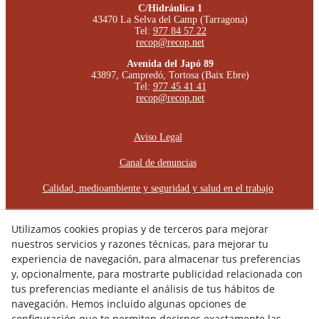
C/Hidráulica 1
43470 La Selva del Camp (Tarragona)
Tel:
977 84 57 22
recop@recop.net
Avenida del Japó 89
43897, Campredó, Tortosa (Baix Ebre)
Tel:
977 45 41 41
recop@recop.net
Aviso Legal
Canal de denuncias
Calidad, medioambiente y seguridad y salud en el trabajo
Política Cookies
Utilizamos cookies propias y de terceros para mejorar
Política de Privacidad
nuestros servicios y razones técnicas, para mejorar tu
experiencia de navegación, para almacenar tus preferencias
Declaración de Accessibilidad
y, opcionalmente, para mostrarte publicidad relacionada con
tus preferencias mediante el análisis de tus hábitos de
Plan de Igualdad de Oportunidades
navegación. Hemos incluido algunas opciones de
Protocolo de Acoso Laboral
configuración que te permiten decirnos exactamente las