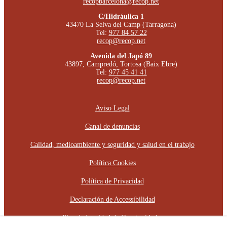
recopbarcelona@recop.net
C/Hidráulica 1
43470 La Selva del Camp (Tarragona)
Tel:
977 84 57 22
recop@recop.net
Avenida del Japó 89
43897, Campredó, Tortosa (Baix Ebre)
Tel:
977 45 41 41
recop@recop.net
Aviso Legal
Canal de denuncias
Calidad, medioambiente y seguridad y salud en el trabajo
Política Cookies
Política de Privacidad
Declaración de Accessibilidad
Plan de Igualdad de Oportunidades