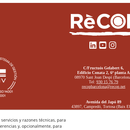
C/Fructuós Gelabert 6,
Edificio Conata 2, 6ª planta A
08970 Sant Joan Despí (Barcelon
Tel:
930 15 76 79
recopbarcelona@recop.net
Avenida del Japó 89
43897, Campredó, Tortosa (Baix E
Tel:
977 45 41 41
recop@recop.net
servicios y razones técnicas, para
erencias y, opcionalmente, para
edioambiente y seguridad y salud en el trabajo
Política Cookies
Polí