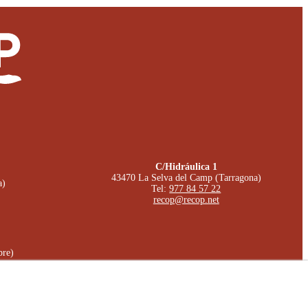
C/Hidráulica 1
43470 La Selva del Camp (Tarragona)
a)
Tel:
977 84 57 22
recop@recop.net
bre)
tica de Privacidad
Declaración de Accessibilidad