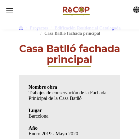
Tog
Toggle navigation
Proyectos
Edificación Residencial Catalogada
Casa Batlló fachada principal
Casa Batlló fachada
principal
Nombre obra
Trabajos de conservación de la Fachada
Prinicipal de la Casa Batlló
Lugar
Barcelona
Año
Enero 2019 - Mayo 2020