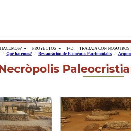
 HACEMOS?
PROYECTOS
I+D
TRABAJA CON NOSOTROS
Què hacemos?
Restauración de Elementos Patrimoniales
Arqueo
Necròpolis Paleocristi