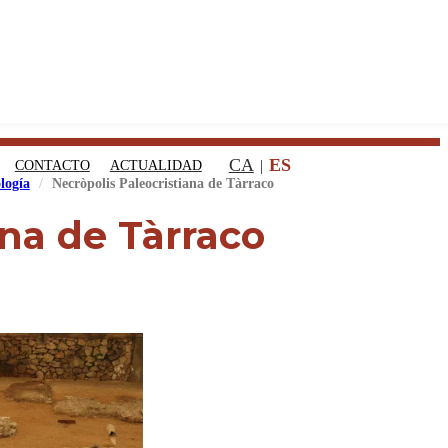
CA
ES
CONTACTO
ACTUALIDAD
logía
Necròpolis Paleocristiana de Tàrraco
ana de Tàrraco