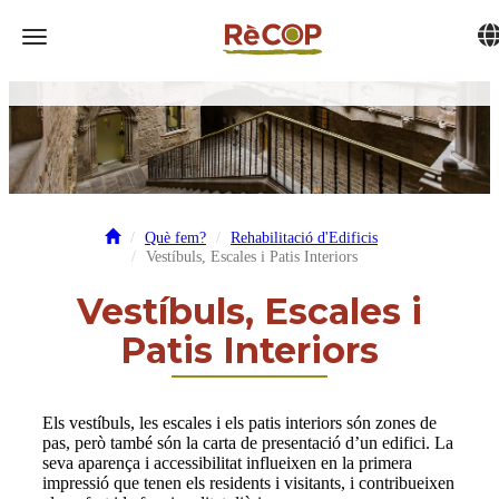
Tog
Toggle navigation
Què fem?
Rehabilitació d'Edificis
Vestíbuls, Escales i Patis Interiors
Vestíbuls, Escales i
Patis Interiors
Els vestíbuls, les escales i els patis interiors són zones de
pas, però també són la carta de presentació d’un edifici. La
seva aparença i accessibilitat influeixen en la primera
impressió que tenen els residents i visitants, i contribueixen