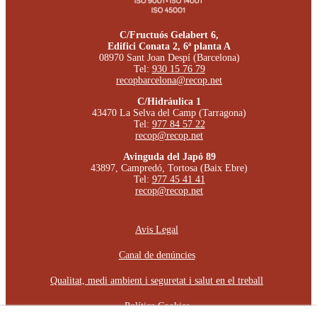
C/Fructuós Gelabert 6,
Edifici Conata 2, 6ª planta A
08970 Sant Joan Despí (Barcelona)
Tel:
930 15 76 79
recopbarcelona@recop.net
C/Hidráulica 1
43470 La Selva del Camp (Tarragona)
Tel:
977 84 57 22
recop@recop.net
Avinguda del Japó 89
43897, Campredó, Tortosa (Baix Ebre)
Tel:
977 45 41 41
recop@recop.net
Avis Legal
Canal de denúncies
Qualitat, medi ambient i seguretat i salut en el treball
Política Cookies