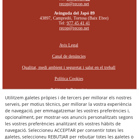
recop@recop.net
Avinguda del Japó 89
43897, Campredó, Tortosa (Baix Ebre)
Tel:
977 45 41 41
recop@recop.net
Avis Legal
Canal de denúncies
Qualitat, medi ambient i seguretat i salut en el treball
Política Cookies
Política de Privacitat
Utilitzem galetes pròpies i de tercers per millorar els nostres
Declaració d'Accessibilitat
serveis, per motius tècnics, per millorar la vostra experiència
de navegació, per emmagatzemar les vostres preferències i,
Pla d'Igualtat d'Oportunitats
opcionalment, per mostrar-vos anuncis personalitzats segons
les vostres preferències analitzant els vostres hàbits de
Protocol d'Assetjament Laboral
navegació. Seleccioneu ACCEPTAR per consentir totes les
galetes, seleccioneu REBUTJAR per rebutjar totes les galetes o
© 08/2026 RÈCOP RESTAURACIONS