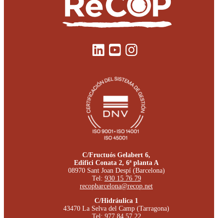
C/Fructuós Gelabert 6,
Edifici Conata 2, 6ª planta A
08970 Sant Joan Despí (Barcelona)
Tel:
930 15 76 79
recopbarcelona@recop.net
C/Hidráulica 1
43470 La Selva del Camp (Tarragona)
Tel:
977 84 57 22