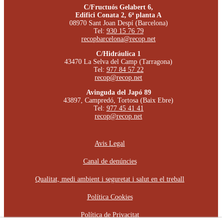
C/Fructuós Gelabert 6,
Edifici Conata 2, 6ª planta A
08970 Sant Joan Despí (Barcelona)
Tel:
930 15 76 79
recopbarcelona@recop.net
C/Hidráulica 1
43470 La Selva del Camp (Tarragona)
Tel:
977 84 57 22
recop@recop.net
Avinguda del Japó 89
43897, Campredó, Tortosa (Baix Ebre)
Tel:
977 45 41 41
recop@recop.net
Avis Legal
Canal de denúncies
Qualitat, medi ambient i seguretat i salut en el treball
Política Cookies
Política de Privacitat