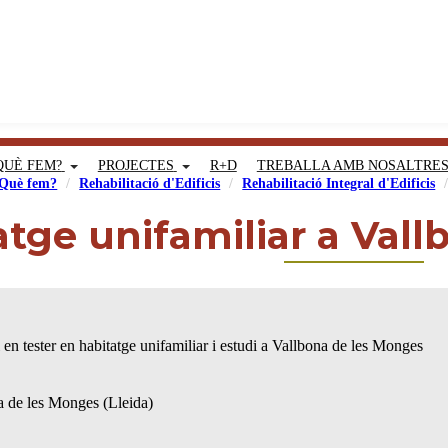
QUÈ FEM?
PROJECTES
R+D
TREBALLA AMB NOSALTRE
Què fem?
Rehabilitació d'Edificis
Rehabilitació Integral d'Edificis
atge unifamiliar a Val
l en tester en habitatge unifamiliar i estudi a Vallbona de les Monges
 de les Monges (Lleida)