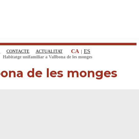
CA
ES
S
CONTACTE
ACTUALITAT
Habitatge unifamiliar a Vallbona de les monges
lbona de les monges