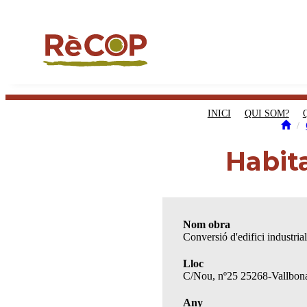
INICI
QUI SOM?
Habit
Nom obra
Conversió d'edifici industria
Lloc
C/Nou, nº25 25268-Vallbona
Any