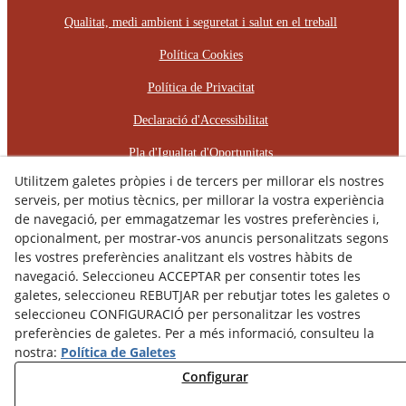
Qualitat, medi ambient i seguretat i salut en el treball
Política Cookies
Política de Privacitat
Declaració d'Accessibilitat
Pla d'Igualtat d'Oportunitats
Utilitzem galetes pròpies i de tercers per millorar els nostres
Protocol d'Assetjament Laboral
serveis, per motius tècnics, per millorar la vostra experiència
de navegació, per emmagatzemar les vostres preferències i,
© 08/2026 RÈCOP RESTAURACIONS
opcionalment, per mostrar-vos anuncis personalitzats segons
ARQUITECTÒNIQUES, S.L. - Tots els drets reservats.
les vostres preferències analitzant els vostres hàbits de
navegació. Seleccioneu ACCEPTAR per consentir totes les
galetes, seleccioneu REBUTJAR per rebutjar totes les galetes o
seleccioneu CONFIGURACIÓ per personalitzar les vostres
preferències de galetes. Per a més informació, consulteu la
nostra:
Política de Galetes
Configurar