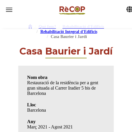
Tog
Toggle navigation
Què fem?
Rehabilitació d'Edificis
Rehabilitació Integral d'Edificis
Casa Baurier i Jardí
Casa Baurier i Jardí
Nom obra
Restauració de la residència per a gent
gran situada al Carrer Iradier 5 bis de
Barcelona
Lloc
Barcelona
Any
Març 2021 - Agost 2021