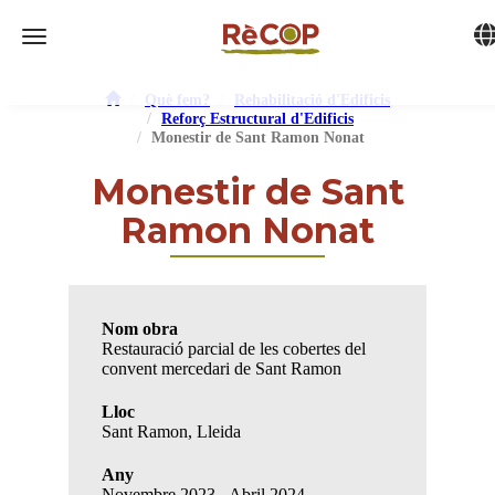
Tog
Toggle navigation
Què fem?
Rehabilitació d'Edificis
Reforç Estructural d'Edificis
Monestir de Sant Ramon Nonat
Monestir de Sant
Ramon Nonat
Nom obra
Restauració parcial de les cobertes del
convent mercedari de Sant Ramon
Lloc
Sant Ramon, Lleida
Any
Novembre 2023 - Abril 2024