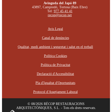
Avinguda del Japó 89
43897, Campredó, Tortosa (Baix Ebre)
Tel:
977 45 41 41
recop@recop.net
Avis Legal
Canal de denúncies
Qualitat, medi ambient i seguretat i salut en el treball
Política Cookies
Política de Privacitat
Declaració d'Accessibilitat
Pla d'Igualtat d'Oportunitats
Protocol d'Assetjament Laboral
© 08/2026 RÈCOP RESTAURACIONS
ARQUITECTÒNIQUES, S.L. - Tots els drets reservats.