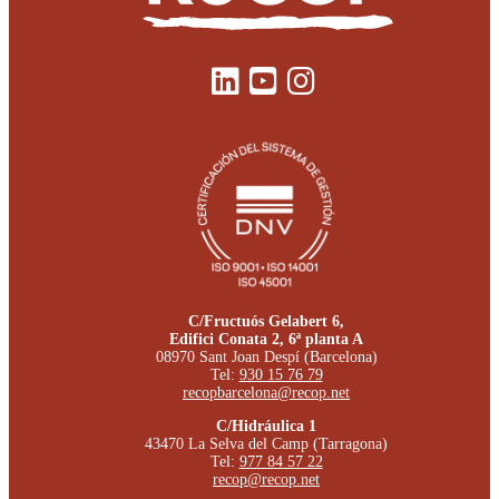
C/Fructuós Gelabert 6,
Edifici Conata 2, 6ª planta A
08970 Sant Joan Despí (Barcelona)
Tel:
930 15 76 79
recopbarcelona@recop.net
C/Hidráulica 1
43470 La Selva del Camp (Tarragona)
Tel:
977 84 57 22
recop@recop.net