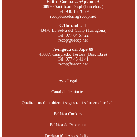
Edifici Conata 2, 6ª planta A
08970 Sant Joan Despí (Barcelona)
Tel:
930 15 76 79
recopbarcelona@recop.net
C/Hidráulica 1
43470 La Selva del Camp (Tarragona)
Tel:
977 84 57 22
recop@recop.net
Avinguda del Japó 89
43897, Campredó, Tortosa (Baix Ebre)
Tel:
977 45 41 41
recop@recop.net
Avis Legal
Canal de denúncies
Qualitat, medi ambient i seguretat i salut en el treball
Política Cookies
Política de Privacitat
Declaració d'Accessibilitat