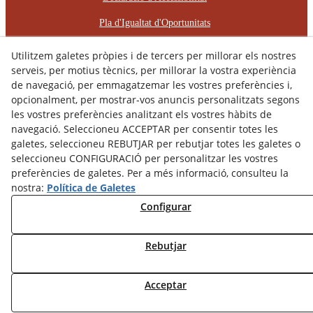
Pla d'Igualtat d'Oportunitats
Protocol d'Assetjament Laboral
Utilitzem galetes pròpies i de tercers per millorar els nostres
serveis, per motius tècnics, per millorar la vostra experiència
© 08/2026 RÈCOP RESTAURACIONS
de navegació, per emmagatzemar les vostres preferències i,
ARQUITECTÒNIQUES, S.L. - Tots els drets reservats.
opcionalment, per mostrar-vos anuncis personalitzats segons
les vostres preferències analitzant els vostres hàbits de
navegació. Seleccioneu ACCEPTAR per consentir totes les
galetes, seleccioneu REBUTJAR per rebutjar totes les galetes o
seleccioneu CONFIGURACIÓ per personalitzar les vostres
preferències de galetes. Per a més informació, consulteu la
nostra:
Política de Galetes
Configurar
Rebutjar
Acceptar
Contacta amb nosaltres