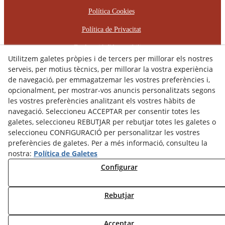
Política Cookies
Política de Privacitat
Declaració d'Accessibilitat
Utilitzem galetes pròpies i de tercers per millorar els nostres
Pla d'Igualtat d'Oportunitats
serveis, per motius tècnics, per millorar la vostra experiència
de navegació, per emmagatzemar les vostres preferències i,
Protocol d'Assetjament Laboral
opcionalment, per mostrar-vos anuncis personalitzats segons
les vostres preferències analitzant els vostres hàbits de
© 08/2026 RÈCOP RESTAURACIONS
navegació. Seleccioneu ACCEPTAR per consentir totes les
ARQUITECTÒNIQUES, S.L. - Tots els drets reservats.
galetes, seleccioneu REBUTJAR per rebutjar totes les galetes o
seleccioneu CONFIGURACIÓ per personalitzar les vostres
preferències de galetes. Per a més informació, consulteu la
nostra:
Política de Galetes
Configurar
Rebutjar
Acceptar