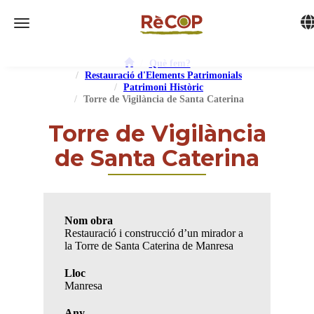
Tog
Toggle navigation
Què fem?
Restauració d'Elements Patrimonials
Patrimoni Històric
Torre de Vigilància de Santa Caterina
Torre de Vigilància
de Santa Caterina
Nom obra
Restauració i construcció d’un mirador a
la Torre de Santa Caterina de Manresa
Lloc
Manresa
Any