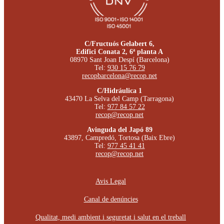
C/Fructuós Gelabert 6,
Edifici Conata 2, 6ª planta A
08970 Sant Joan Despí (Barcelona)
Tel:
930 15 76 79
recopbarcelona@recop.net
C/Hidráulica 1
43470 La Selva del Camp (Tarragona)
Tel:
977 84 57 22
recop@recop.net
Avinguda del Japó 89
43897, Campredó, Tortosa (Baix Ebre)
Tel:
977 45 41 41
recop@recop.net
Avis Legal
Canal de denúncies
Qualitat, medi ambient i seguretat i salut en el treball