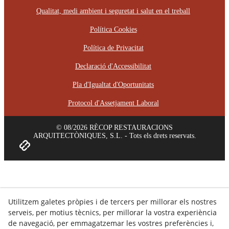
Qualitat, medi ambient i seguretat i salut en el treball
Política Cookies
Política de Privacitat
Declaració d'Accessibilitat
Pla d'Igualtat d'Oportunitats
Protocol d'Assetjament Laboral
© 08/2026 RÈCOP RESTAURACIONS
ARQUITECTÒNIQUES, S.L. - Tots els drets reservats.
Utilitzem galetes pròpies i de tercers per millorar els nostres
serveis, per motius tècnics, per millorar la vostra experiència
de navegació, per emmagatzemar les vostres preferències i,