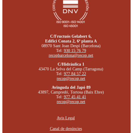
C/Fructuós Gelabert 6,
Edifici Conata 2, 6ª planta A
08970 Sant Joan Despí (Barcelona)
Tel:
930 15 76 79
recopbarcelona@recop.net
C/Hidráulica 1
43470 La Selva del Camp (Tarragona)
Tel:
977 84 57 22
recop@recop.net
Avinguda del Japó 89
43897, Campredó, Tortosa (Baix Ebre)
Tel:
977 45 41 41
recop@recop.net
Avis Legal
Canal de denúncies