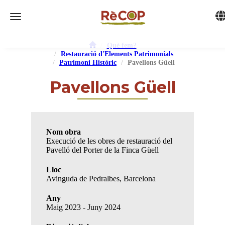
Tog
Toggle navigation
Què fem?
Restauració d'Elements Patrimonials
Patrimoni Històric
Pavellons Güell
Pavellons Güell
Nom obra
Execució de les obres de restauració del
Pavelló del Porter de la Finca Güell
Lloc
Avinguda de Pedralbes, Barcelona
Any
Maig 2023 - Juny 2024