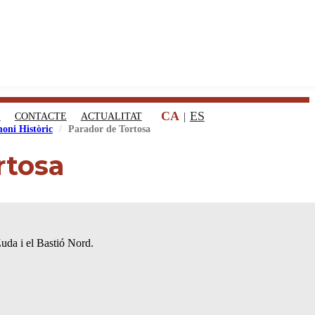
CA
ES
S
CONTACTE
ACTUALITAT
oni Històric
Parador de Tortosa
rtosa
Zuda i el Bastió Nord.