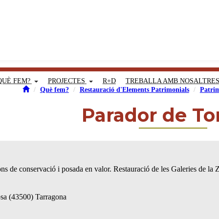
QUÈ FEM?
PROJECTES
R+D
TREBALLA AMB NOSALTRE
Què fem?
Restauració d'Elements Patrimonials
Patrim
Parador de To
ns de conservació i posada en valor. Restauració de les Galeries de la 
tosa (43500) Tarragona