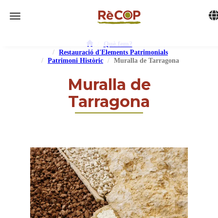
Tog
Toggle navigation
Què fem?
Restauració d'Elements Patrimonials
Patrimoni Històric
Muralla de Tarragona
Muralla de
Tarragona