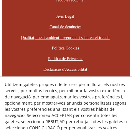
recop@recop.net
Avis Legal
Canal de denúncies
Qualitat, medi ambient i seguretat i salut en el treball
Política Cookies
Política de Privacitat
Declaració d'Accessibilitat
Pla d'Igualtat d'Oportunitats
Utilitzem galetes pròpies i de tercers per millorar els nostres
serveis, per motius tècnics, per millorar la vostra experiència
Protocol d'Assetjament Laboral
de navegació, per emmagatzemar les vostres preferències i,
opcionalment, per mostrar-vos anuncis personalitzats segons
© 08/2026 RÈCOP RESTAURACIONS
les vostres preferències analitzant els vostres hàbits de
ARQUITECTÒNIQUES, S.L. - Tots els drets reservats.
navegació. Seleccioneu ACCEPTAR per consentir totes les
galetes, seleccioneu REBUTJAR per rebutjar totes les galetes o
seleccioneu CONFIGURACIÓ per personalitzar les vostres