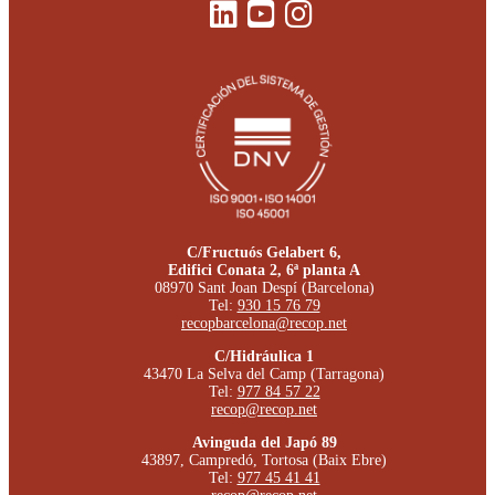
C/Fructuós Gelabert 6,
Edifici Conata 2, 6ª planta A
08970 Sant Joan Despí (Barcelona)
Tel:
930 15 76 79
recopbarcelona@recop.net
C/Hidráulica 1
43470 La Selva del Camp (Tarragona)
Tel:
977 84 57 22
recop@recop.net
Avinguda del Japó 89
43897, Campredó, Tortosa (Baix Ebre)
Tel:
977 45 41 41