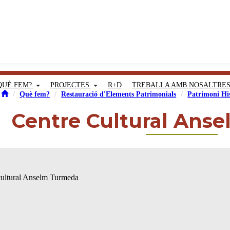
QUÈ FEM?
PROJECTES
R+D
TREBALLA AMB NOSALTRE
Què fem?
Restauració d'Elements Patrimonials
Patrimoni His
Centre Cultural Ans
 cultural Anselm Turmeda