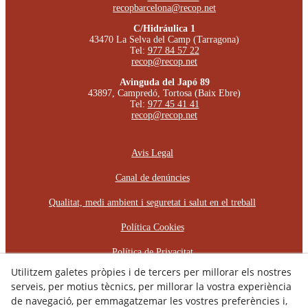
recopbarcelona@recop.net
C/Hidráulica 1
43470 La Selva del Camp (Tarragona)
Tel:
977 84 57 22
recop@recop.net
Avinguda del Japó 89
43897, Campredó, Tortosa (Baix Ebre)
Tel:
977 45 41 41
recop@recop.net
Avis Legal
Canal de denúncies
Qualitat, medi ambient i seguretat i salut en el treball
Política Cookies
Política de Privacitat
Utilitzem galetes pròpies i de tercers per millorar els nostres
Declaració d'Accessibilitat
serveis, per motius tècnics, per millorar la vostra experiència
de navegació, per emmagatzemar les vostres preferències i,
Pla d'Igualtat d'Oportunitats