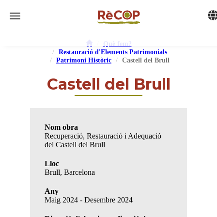
Tog
Toggle navigation
Què fem?
Restauració d'Elements Patrimonials
Patrimoni Històric
Castell del Brull
Castell del Brull
Nom obra
Recuperació, Restauració i Adequació
del Castell del Brull
Lloc
Brull, Barcelona
Any
Maig 2024 - Desembre 2024