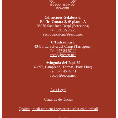
C/Fructuós Gelabert 6,
Edifici Conata 2, 6ª planta A
08970 Sant Joan Despí (Barcelona)
Tel:
930 15 76 79
recopbarcelona@recop.net
C/Hidráulica 1
43470 La Selva del Camp (Tarragona)
Tel:
977 84 57 22
recop@recop.net
Avinguda del Japó 89
43897, Campredó, Tortosa (Baix Ebre)
Tel:
977 45 41 41
recop@recop.net
Avis Legal
Canal de denúncies
Qualitat, medi ambient i seguretat i salut en el treball