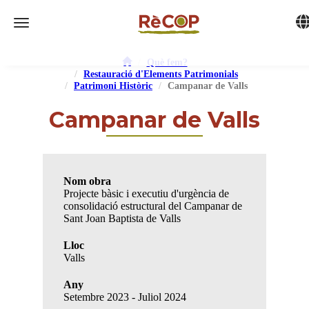
Tog
Toggle navigation
Què fem?
Restauració d'Elements Patrimonials
Patrimoni Històric
Campanar de Valls
Campanar de Valls
Nom obra
Projecte bàsic i executiu d'urgència de
consolidació estructural del Campanar de
Sant Joan Baptista de Valls
Lloc
Valls
Any
Setembre 2023 - Juliol 2024