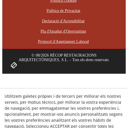
Política Cookies
Política de Privacitat
Declaració d'Accessibilitat
Pla d'Igualtat d'Oportunitats
Protocol d'Assetjament Laboral
© 08/2026 RÈCOP RESTAURACIONS
ARQUITECTÒNIQUES, S.L. - Tots els drets reservats.
Utilitzem galetes pròpies i de tercers per millorar els nostres
serveis, per motius tècnics, per millorar la vostra experiència
de navegació, per emmagatzemar les vostres preferències i,
opcionalment, per mostrar-vos anuncis personalitzats segons
les vostres preferències analitzant els vostres hàbits de
navegació. Seleccioneu ACCEPTAR per consentir totes les