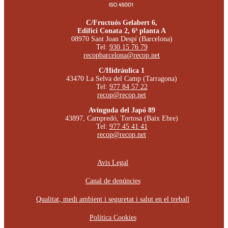
C/Fructuós Gelabert 6,
Edifici Conata 2, 6ª planta A
08970 Sant Joan Despí (Barcelona)
Tel:
930 15 76 79
recopbarcelona@recop.net
C/Hidráulica 1
43470 La Selva del Camp (Tarragona)
Tel:
977 84 57 22
recop@recop.net
Avinguda del Japó 89
43897, Campredó, Tortosa (Baix Ebre)
Tel:
977 45 41 41
recop@recop.net
Avis Legal
Canal de denúncies
Qualitat, medi ambient i seguretat i salut en el treball
Política Cookies