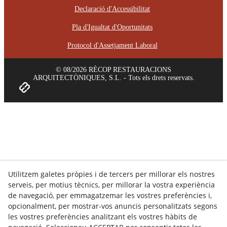
Declaració d'Accessibilitat
Pla d'Igualtat d'Oportunitats
Protocol d'Assetjament Laboral
© 08/2026 RÈCOP RESTAURACIONS
ARQUITECTÒNIQUES, S.L. - Tots els drets reservats.
Utilitzem galetes pròpies i de tercers per millorar els nostres
serveis, per motius tècnics, per millorar la vostra experiència
de navegació, per emmagatzemar les vostres preferències i,
opcionalment, per mostrar-vos anuncis personalitzats segons
les vostres preferències analitzant els vostres hàbits de