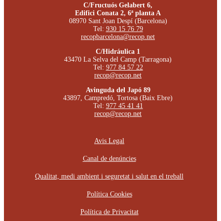
C/Fructuós Gelabert 6,
Edifici Conata 2, 6ª planta A
08970 Sant Joan Despí (Barcelona)
Tel:
930 15 76 79
recopbarcelona@recop.net
C/Hidráulica 1
43470 La Selva del Camp (Tarragona)
Tel:
977 84 57 22
recop@recop.net
Avinguda del Japó 89
43897, Campredó, Tortosa (Baix Ebre)
Tel:
977 45 41 41
recop@recop.net
Avis Legal
Canal de denúncies
Qualitat, medi ambient i seguretat i salut en el treball
Política Cookies
Política de Privacitat