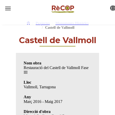
Tog
Toggle navigation
Projectes
Monuments Històrics
Castell de Vallmoll
Castell de Vallmoll
Nom obra
Restauració del Castell de Vallmoll Fase
III
Lloc
Vallmoll, Tarragona
Any
Març 2016 - Maig 2017
Direcció d'obra