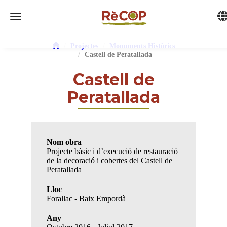
Tog
Toggle navigation
Projectes
Monuments Històrics
Castell de Peratallada
Castell de
Peratallada
Nom obra
Projecte bàsic i d’execució de restauració
de la decoració i cobertes del Castell de
Peratallada
Lloc
Forallac - Baix Empordà
Any