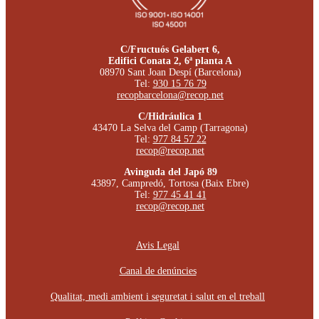
C/Fructuós Gelabert 6,
Edifici Conata 2, 6ª planta A
08970 Sant Joan Despí (Barcelona)
Tel:
930 15 76 79
recopbarcelona@recop.net
C/Hidráulica 1
43470 La Selva del Camp (Tarragona)
Tel:
977 84 57 22
recop@recop.net
Avinguda del Japó 89
43897, Campredó, Tortosa (Baix Ebre)
Tel:
977 45 41 41
recop@recop.net
Avis Legal
Canal de denúncies
Qualitat, medi ambient i seguretat i salut en el treball