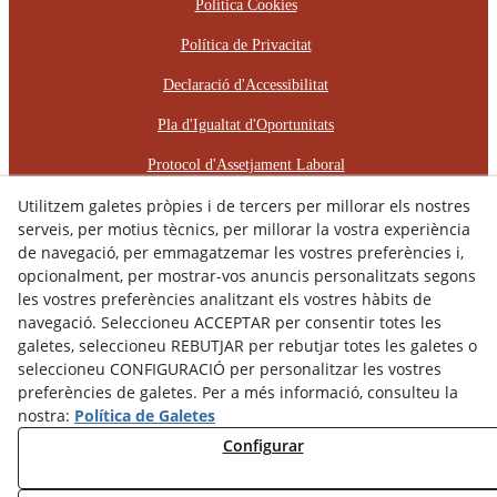
Política Cookies
Política de Privacitat
Declaració d'Accessibilitat
Pla d'Igualtat d'Oportunitats
Protocol d'Assetjament Laboral
Utilitzem galetes pròpies i de tercers per millorar els nostres
© 08/2026 RÈCOP RESTAURACIONS
serveis, per motius tècnics, per millorar la vostra experiència
ARQUITECTÒNIQUES, S.L. - Tots els drets reservats.
de navegació, per emmagatzemar les vostres preferències i,
opcionalment, per mostrar-vos anuncis personalitzats segons
les vostres preferències analitzant els vostres hàbits de
navegació. Seleccioneu ACCEPTAR per consentir totes les
galetes, seleccioneu REBUTJAR per rebutjar totes les galetes o
seleccioneu CONFIGURACIÓ per personalitzar les vostres
preferències de galetes. Per a més informació, consulteu la
nostra:
Política de Galetes
Configurar