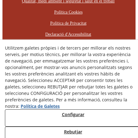
Qualitat, medi ambient i seguretat i salut en el treball
Política Cookies
Política de Privacitat
Declaració d'Accessibilitat
Pla d'Igualtat d'Oportunitats
Utilitzem galetes pròpies i de tercers per millorar els nostres
serveis, per motius tècnics, per millorar la vostra experiència
Protocol d'Assetjament Laboral
de navegació, per emmagatzemar les vostres preferències i,
opcionalment, per mostrar-vos anuncis personalitzats segons
© 08/2026 RÈCOP RESTAURACIONS
les vostres preferències analitzant els vostres hàbits de
ARQUITECTÒNIQUES, S.L. - Tots els drets reservats.
navegació. Seleccioneu ACCEPTAR per consentir totes les
galetes, seleccioneu REBUTJAR per rebutjar totes les galetes o
seleccioneu CONFIGURACIÓ per personalitzar les vostres
preferències de galetes. Per a més informació, consulteu la
nostra:
Política de Galetes
Configurar
Rebutjar