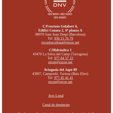
C/Fructuós Gelabert 6,
Edifici Conata 2, 6ª planta A
08970 Sant Joan Despí (Barcelona)
Tel:
930 15 76 79
recopbarcelona@recop.net
C/Hidráulica 1
43470 La Selva del Camp (Tarragona)
Tel:
977 84 57 22
recop@recop.net
Avinguda del Japó 89
43897, Campredó, Tortosa (Baix Ebre)
Tel:
977 45 41 41
recop@recop.net
Avis Legal
Canal de denúncies