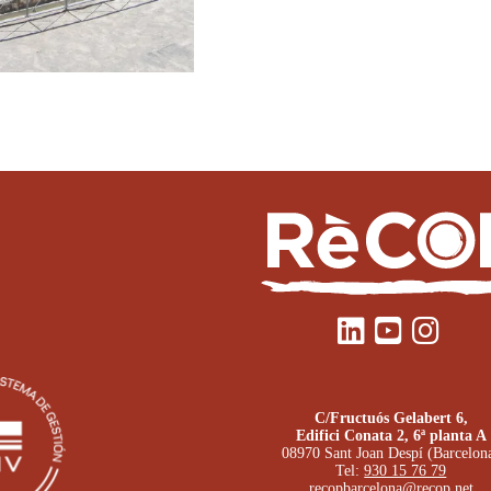
C/Fructuós Gelabert 6,
Edifici Conata 2, 6ª planta A
08970 Sant Joan Despí (Barcelon
Tel:
930 15 76 79
recopbarcelona@recop.net