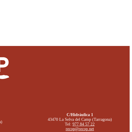
C/Hidráulica 1
43470 La Selva del Camp (Tarragona)
a)
Tel:
977 84 57 22
recop@recop.net