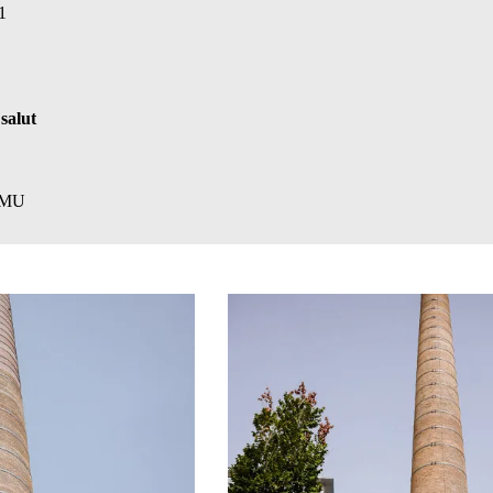
1
salut
 PMU