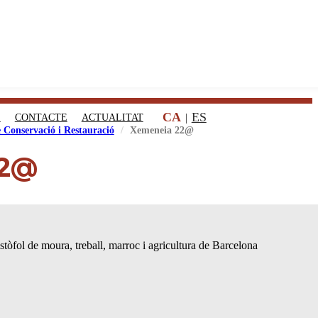
CA
ES
S
CONTACTE
ACTUALITAT
e Conservació i Restauració
Xemeneia 22@
22@
istòfol de moura, treball, marroc i agricultura de Barcelona