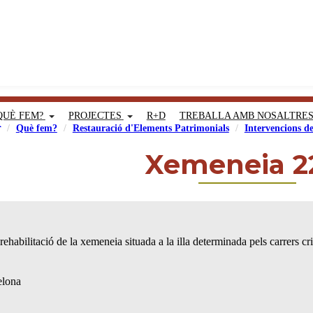
QUÈ FEM?
PROJECTES
R+D
TREBALLA AMB NOSALTRE
Què fem?
Restauració d'Elements Patrimonials
Intervencions d
Xemeneia 
rehabilitació de la xemeneia situada a la illa determinada pels carrers cr
elona