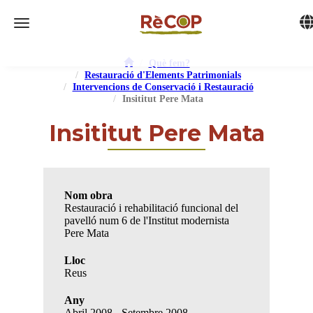
Tog
Toggle navigation
Què fem?
Restauració d'Elements Patrimonials
Intervencions de Conservació i Restauració
Insititut Pere Mata
Insititut Pere Mata
Nom obra
Restauració i rehabilitació funcional del
pavelló num 6 de l'Institut modernista
Pere Mata
Lloc
Reus
Any
Abril 2008 - Setembre 2008