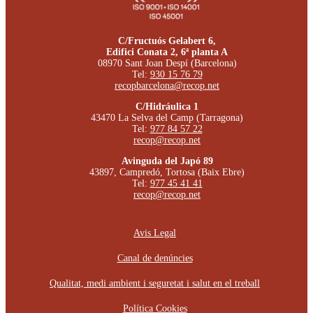
C/Fructuós Gelabert 6,
Edifici Conata 2, 6ª planta A
08970 Sant Joan Despí (Barcelona)
Tel:
930 15 76 79
recopbarcelona@recop.net
C/Hidráulica 1
43470 La Selva del Camp (Tarragona)
Tel:
977 84 57 22
recop@recop.net
Avinguda del Japó 89
43897, Campredó, Tortosa (Baix Ebre)
Tel:
977 45 41 41
recop@recop.net
Avis Legal
Canal de denúncies
Qualitat, medi ambient i seguretat i salut en el treball
Política Cookies