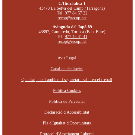
C/Hidráulica 1
43470 La Selva del Camp (Tarragona)
Tel:
977 84 57 22
recop@recop.net
Avinguda del Japó 89
43897, Campredó, Tortosa (Baix Ebre)
Tel:
977 45 41 41
recop@recop.net
Avis Legal
Canal de denúncies
Qualitat, medi ambient i seguretat i salut en el treball
Política Cookies
Política de Privacitat
Declaració d'Accessibilitat
Pla d'Igualtat d'Oportunitats
Protocol d'Assetjament Laboral