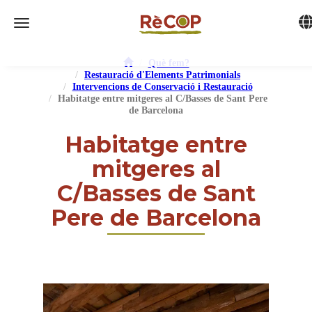
Tog
Toggle navigation
Què fem?
Restauració d'Elements Patrimonials
Intervencions de Conservació i Restauració
Habitatge entre mitgeres al C/Basses de Sant Pere
de Barcelona
Habitatge entre
mitgeres al
C/Basses de Sant
Pere de Barcelona