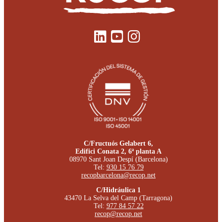
C/Fructuós Gelabert 6,
Edifici Conata 2, 6ª planta A
08970 Sant Joan Despí (Barcelona)
Tel:
930 15 76 79
recopbarcelona@recop.net
C/Hidráulica 1
43470 La Selva del Camp (Tarragona)
Tel:
977 84 57 22
recop@recop.net