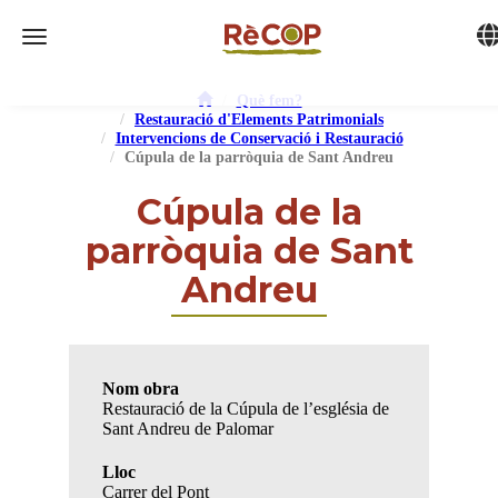
Tog
Toggle navigation
Què fem?
Restauració d'Elements Patrimonials
Intervencions de Conservació i Restauració
Cúpula de la parròquia de Sant Andreu
Cúpula de la
parròquia de Sant
Andreu
Nom obra
Restauració de la Cúpula de l’església de
Sant Andreu de Palomar
Lloc
Carrer del Pont