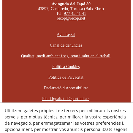
Avinguda del Japó 89
43897, Campredó, Tortosa (Baix Ebre)
Tel:
977 45 41 41
recop@recop.net
Avis Legal
Canal de denúncies
Qualitat, medi ambient i seguretat i salut en el treball
Política Cookies
Política de Privacitat
Declaració d'Accessibilitat
Pla d'Igualtat d'Oportunitats
Protocol d'Assetjament Laboral
Utilitzem galetes pròpies i de tercers per millorar els nostres
serveis, per motius tècnics, per millorar la vostra experiència
de navegació, per emmagatzemar les vostres preferències i,
© 08/2026 RÈCOP RESTAURACIONS
ARQUITECTÒNIQUES, S.L. - Tots els drets reservats.
opcionalment, per mostrar-vos anuncis personalitzats segons