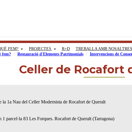
QUÈ FEM?
PROJECTES
R+D
TREBALLA AMB NOSALTRE
 fem?
Restauració d'Elements Patrimonials
Intervencions de Conser
Celler de Rocafort 
de la 1a Nau del Celler Modernista de Rocafort de Queralt
 1 parcel·la 83 Les Forques. Rocafort de Queralt (Tarragona)