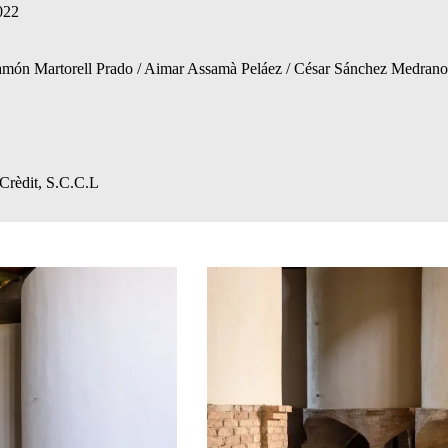
022
amón Martorell Prado / Aimar Assamà Peláez / César Sánchez Medran
Crèdit, S.C.C.L