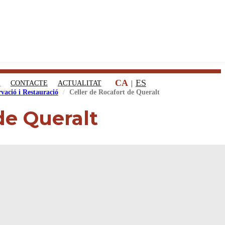
CA
ES
S
CONTACTE
ACTUALITAT
vació i Restauració
Celler de Rocafort de Queralt
de Queralt