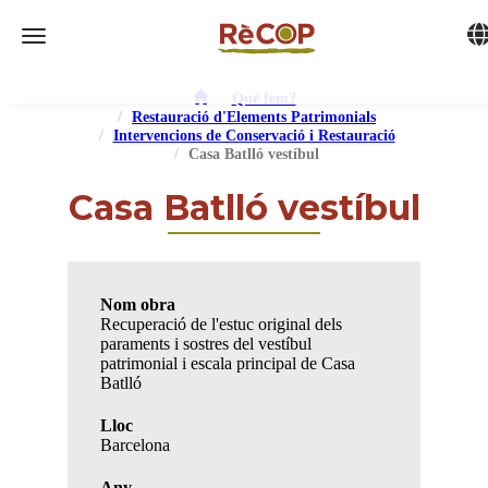
Tog
Toggle navigation
Què fem?
Restauració d'Elements Patrimonials
Intervencions de Conservació i Restauració
Casa Batlló vestíbul
Casa Batlló vestíbul
Nom obra
Recuperació de l'estuc original dels
paraments i sostres del vestíbul
patrimonial i escala principal de Casa
Batlló
Lloc
Barcelona
Any