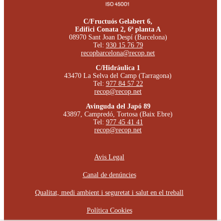
C/Fructuós Gelabert 6,
Edifici Conata 2, 6ª planta A
08970 Sant Joan Despí (Barcelona)
Tel:
930 15 76 79
recopbarcelona@recop.net
C/Hidráulica 1
43470 La Selva del Camp (Tarragona)
Tel:
977 84 57 22
recop@recop.net
Avinguda del Japó 89
43897, Campredó, Tortosa (Baix Ebre)
Tel:
977 45 41 41
recop@recop.net
Avis Legal
Canal de denúncies
Qualitat, medi ambient i seguretat i salut en el treball
Política Cookies