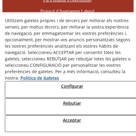
Pla d'Igualtat d'Oportunitats
Protocol d'Assetjament Laboral
Utilitzem galetes pròpies i de tercers per millorar els nostres
© 08/2026 RÈCOP RESTAURACIONS
serveis, per motius tècnics, per millorar la vostra experiència
ARQUITECTÒNIQUES, S.L. - Tots els drets reservats.
de navegació, per emmagatzemar les vostres preferències i,
opcionalment, per mostrar-vos anuncis personalitzats segons
les vostres preferències analitzant els vostres hàbits de
navegació. Seleccioneu ACCEPTAR per consentir totes les
galetes, seleccioneu REBUTJAR per rebutjar totes les galetes o
seleccioneu CONFIGURACIÓ per personalitzar les vostres
preferències de galetes. Per a més informació, consulteu la
nostra:
Política de Galetes
Configurar
Rebutjar
Acceptar
Contacta amb nosaltres