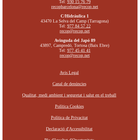
Tel:
930 15 76 79
recopbarcelona@recop.net
C/Hidráulica 1
43470 La Selva del Camp (Tarragona)
Tel:
977 84 57 22
recop@recop.net
Avinguda del Japó 89
43897, Campredó, Tortosa (Baix Ebre)
Tel:
977 45 41 41
recop@recop.net
Avis Legal
Canal de denúncies
Qualitat, medi ambient i seguretat i salut en el treball
Política Cookies
Política de Privacitat
Declaració d'Accessibilitat