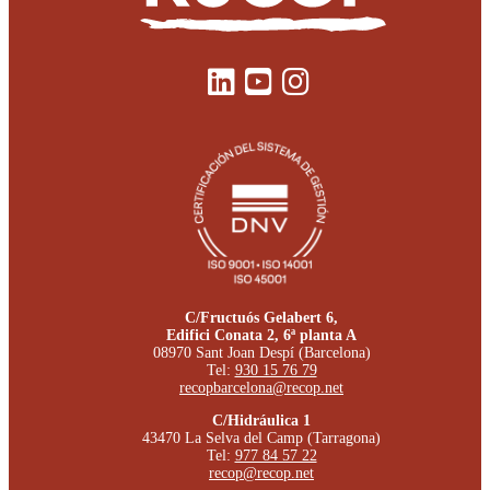
C/Fructuós Gelabert 6,
Edifici Conata 2, 6ª planta A
08970 Sant Joan Despí (Barcelona)
Tel:
930 15 76 79
recopbarcelona@recop.net
C/Hidráulica 1
43470 La Selva del Camp (Tarragona)
Tel:
977 84 57 22
recop@recop.net