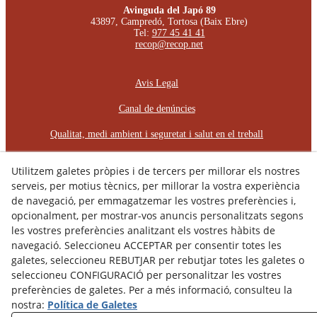
Avinguda del Japó 89
43897, Campredó, Tortosa (Baix Ebre)
Tel:
977 45 41 41
recop@recop.net
Avis Legal
Canal de denúncies
Qualitat, medi ambient i seguretat i salut en el treball
Política Cookies
Utilitzem galetes pròpies i de tercers per millorar els nostres
serveis, per motius tècnics, per millorar la vostra experiència
Política de Privacitat
de navegació, per emmagatzemar les vostres preferències i,
Declaració d'Accessibilitat
opcionalment, per mostrar-vos anuncis personalitzats segons
les vostres preferències analitzant els vostres hàbits de
Pla d'Igualtat d'Oportunitats
navegació. Seleccioneu ACCEPTAR per consentir totes les
galetes, seleccioneu REBUTJAR per rebutjar totes les galetes o
Protocol d'Assetjament Laboral
seleccioneu CONFIGURACIÓ per personalitzar les vostres
preferències de galetes. Per a més informació, consulteu la
© 08/2026 RÈCOP RESTAURACIONS
nostra:
Política de Galetes
ARQUITECTÒNIQUES, S.L. - Tots els drets reservats.