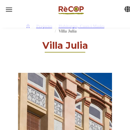
Tog
Toggle navigation
Projectes
Habitatges, Cases i Masies
Villa Julia
Villa Julia