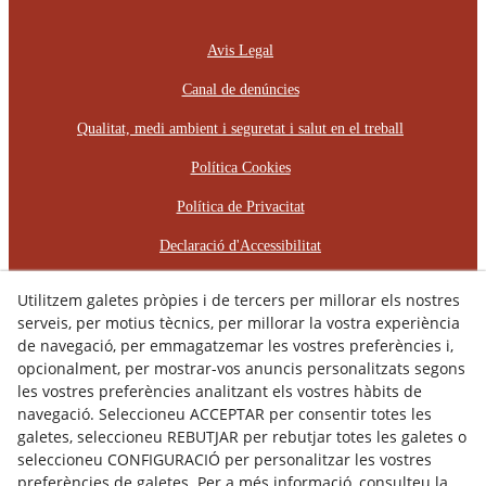
Avis Legal
Canal de denúncies
Qualitat, medi ambient i seguretat i salut en el treball
Política Cookies
Política de Privacitat
Declaració d'Accessibilitat
Pla d'Igualtat d'Oportunitats
Utilitzem galetes pròpies i de tercers per millorar els nostres
serveis, per motius tècnics, per millorar la vostra experiència
Protocol d'Assetjament Laboral
de navegació, per emmagatzemar les vostres preferències i,
opcionalment, per mostrar-vos anuncis personalitzats segons
© 08/2026 RÈCOP RESTAURACIONS
les vostres preferències analitzant els vostres hàbits de
ARQUITECTÒNIQUES, S.L. - Tots els drets reservats.
navegació. Seleccioneu ACCEPTAR per consentir totes les
galetes, seleccioneu REBUTJAR per rebutjar totes les galetes o
seleccioneu CONFIGURACIÓ per personalitzar les vostres
preferències de galetes. Per a més informació, consulteu la