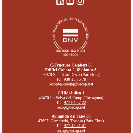
C/Fructuós Gelabert 6,
Edifici Conata 2, 6ª planta A
08970 Sant Joan Despí (Barcelona)
Tel:
930 15 76 79
recopbarcelona@recop.net
C/Hidráulica 1
43470 La Selva del Camp (Tarragona)
Tel:
977 84 57 22
recop@recop.net
Avinguda del Japó 89
43897, Campredó, Tortosa (Baix Ebre)
Tel:
977 45 41 41
recop@recop.net