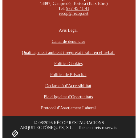
43897, Campredó, Tortosa (Baix Ebre)
Tel:
977 45 41 41
recop@recop.net
Avis Legal
Canal de denúncies
Qualitat, medi ambient i seguretat i salut en el treball
Política Cookies
Política de Privacitat
Declaració d'Accessibilitat
Pla d'Igualtat d'Oportunitats
Protocol d'Assetjament Laboral
© 08/2026 RÈCOP RESTAURACIONS
ARQUITECTÒNIQUES, S.L. - Tots els drets reservats.