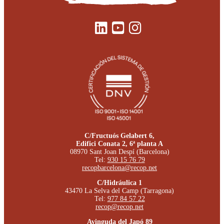
C/Fructuós Gelabert 6,
Edifici Conata 2, 6ª planta A
08970 Sant Joan Despí (Barcelona)
Tel:
930 15 76 79
recopbarcelona@recop.net
C/Hidráulica 1
43470 La Selva del Camp (Tarragona)
Tel:
977 84 57 22
recop@recop.net
Avinguda del Japó 89