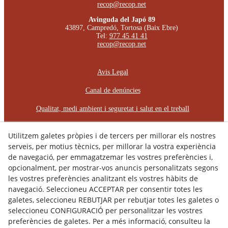
recop@recop.net
Avinguda del Japó 89
43897, Campredó, Tortosa (Baix Ebre)
Tel:
977 45 41 41
recop@recop.net
Avis Legal
Canal de denúncies
Qualitat, medi ambient i seguretat i salut en el treball
Política Cookies
Utilitzem galetes pròpies i de tercers per millorar els nostres
Política de Privacitat
serveis, per motius tècnics, per millorar la vostra experiència
de navegació, per emmagatzemar les vostres preferències i,
Declaració d'Accessibilitat
opcionalment, per mostrar-vos anuncis personalitzats segons
les vostres preferències analitzant els vostres hàbits de
Pla d'Igualtat d'Oportunitats
navegació. Seleccioneu ACCEPTAR per consentir totes les
galetes, seleccioneu REBUTJAR per rebutjar totes les galetes o
Protocol d'Assetjament Laboral
seleccioneu CONFIGURACIÓ per personalitzar les vostres
preferències de galetes. Per a més informació, consulteu la
© 08/2026 RÈCOP RESTAURACIONS