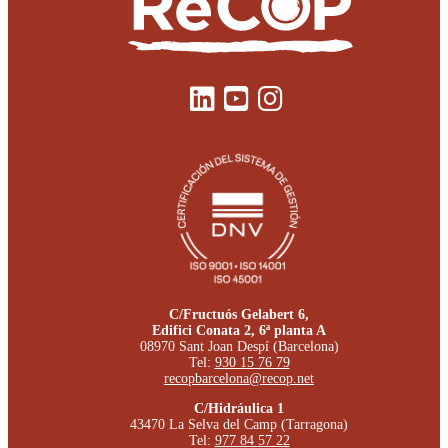
C/Fructuós Gelabert 6,
Edifici Conata 2, 6ª planta A
08970 Sant Joan Despí (Barcelona)
Tel:
930 15 76 79
recopbarcelona@recop.net
C/Hidráulica 1
43470 La Selva del Camp (Tarragona)
Tel:
977 84 57 22