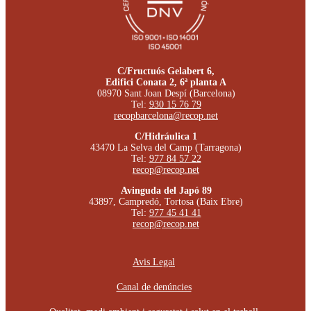
C/Fructuós Gelabert 6,
Edifici Conata 2, 6ª planta A
08970 Sant Joan Despí (Barcelona)
Tel:
930 15 76 79
recopbarcelona@recop.net
C/Hidráulica 1
43470 La Selva del Camp (Tarragona)
Tel:
977 84 57 22
recop@recop.net
Avinguda del Japó 89
43897, Campredó, Tortosa (Baix Ebre)
Tel:
977 45 41 41
recop@recop.net
Avis Legal
Canal de denúncies