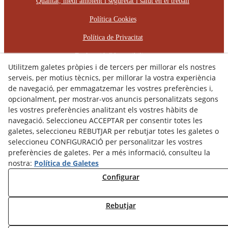
Qualitat, medi ambient i seguretat i salut en el treball
Política Cookies
Política de Privacitat
Declaració d'Accessibilitat
Utilitzem galetes pròpies i de tercers per millorar els nostres
Pla d'Igualtat d'Oportunitats
serveis, per motius tècnics, per millorar la vostra experiència
de navegació, per emmagatzemar les vostres preferències i,
Protocol d'Assetjament Laboral
opcionalment, per mostrar-vos anuncis personalitzats segons
les vostres preferències analitzant els vostres hàbits de
© 08/2026 RÈCOP RESTAURACIONS
navegació. Seleccioneu ACCEPTAR per consentir totes les
ARQUITECTÒNIQUES, S.L. - Tots els drets reservats.
galetes, seleccioneu REBUTJAR per rebutjar totes les galetes o
seleccioneu CONFIGURACIÓ per personalitzar les vostres
preferències de galetes. Per a més informació, consulteu la
nostra:
Política de Galetes
Configurar
Rebutjar