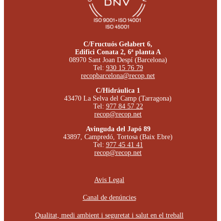
C/Fructuós Gelabert 6,
Edifici Conata 2, 6ª planta A
08970 Sant Joan Despí (Barcelona)
Tel:
930 15 76 79
recopbarcelona@recop.net
C/Hidráulica 1
43470 La Selva del Camp (Tarragona)
Tel:
977 84 57 22
recop@recop.net
Avinguda del Japó 89
43897, Campredó, Tortosa (Baix Ebre)
Tel:
977 45 41 41
recop@recop.net
Avis Legal
Canal de denúncies
Qualitat, medi ambient i seguretat i salut en el treball