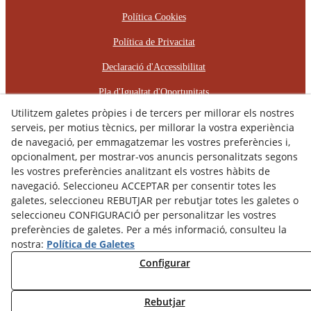
Política Cookies
Política de Privacitat
Declaració d'Accessibilitat
Pla d'Igualtat d'Oportunitats
Utilitzem galetes pròpies i de tercers per millorar els nostres
Protocol d'Assetjament Laboral
serveis, per motius tècnics, per millorar la vostra experiència
de navegació, per emmagatzemar les vostres preferències i,
© 08/2026 RÈCOP RESTAURACIONS
opcionalment, per mostrar-vos anuncis personalitzats segons
ARQUITECTÒNIQUES, S.L. - Tots els drets reservats.
les vostres preferències analitzant els vostres hàbits de
navegació. Seleccioneu ACCEPTAR per consentir totes les
galetes, seleccioneu REBUTJAR per rebutjar totes les galetes o
seleccioneu CONFIGURACIÓ per personalitzar les vostres
preferències de galetes. Per a més informació, consulteu la
nostra:
Política de Galetes
Configurar
Rebutjar