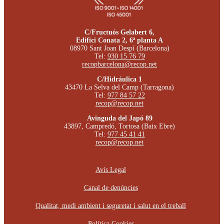
C/Fructuós Gelabert 6,
Edifici Conata 2, 6ª planta A
08970 Sant Joan Despí (Barcelona)
Tel:
930 15 76 79
recopbarcelona@recop.net
C/Hidráulica 1
43470 La Selva del Camp (Tarragona)
Tel:
977 84 57 22
recop@recop.net
Avinguda del Japó 89
43897, Campredó, Tortosa (Baix Ebre)
Tel:
977 45 41 41
recop@recop.net
Avis Legal
Canal de denúncies
Qualitat, medi ambient i seguretat i salut en el treball
Política Cookies