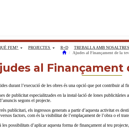
QUÈ FEM?
PROJECTES
R+D
TREBALLA AMB NOSALTRE
Ajudes al Finançament de la te
judes al Finançament d
stides durant l’execució de les obres és una opció que pot contribuir al fi
e publicitat especialitzades en la instal·lació de lones publicitàries a
 d’anuncis segons el projecte.
ès publicitari, els ingressos generats a partir d’aquesta activitat es des
iversos factors, com és la visibilitat de l’emplaçament de l’obra o el tra
 les possibilitats d’aplicar aquesta forma de finançament al teu projecte, 