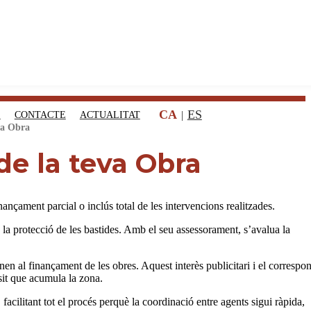
CA
ES
S
CONTACTE
ACTUALITAT
va Obra
e la teva Obra
nançament parcial o inclús total de les intervencions realitzades.
 la protecció de les bastides. Amb el seu assessorament, s’avalua la
tinen al finançament de les obres. Aquest interès publicitari i el correspo
nsit que acumula la zona.
facilitant tot el procés perquè la coordinació entre agents sigui ràpida,