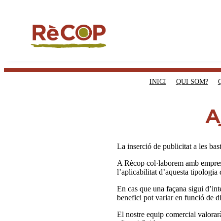
INICI
QUI SOM?
A
La inserció de publicitat a les ba
A Rècop col·laborem amb empreses d
l’aplicabilitat d’aquesta tipologia
En cas que una façana sigui d’inter
benefici pot variar en funció de d
El nostre equip comercial valorarà