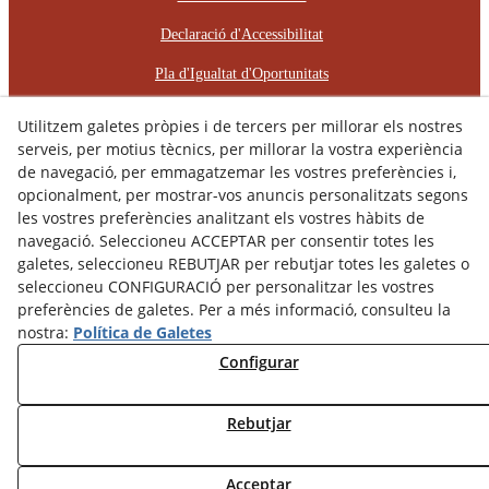
Declaració d'Accessibilitat
Pla d'Igualtat d'Oportunitats
Protocol d'Assetjament Laboral
Utilitzem galetes pròpies i de tercers per millorar els nostres
serveis, per motius tècnics, per millorar la vostra experiència
© 08/2026 RÈCOP RESTAURACIONS
de navegació, per emmagatzemar les vostres preferències i,
ARQUITECTÒNIQUES, S.L. - Tots els drets reservats.
opcionalment, per mostrar-vos anuncis personalitzats segons
les vostres preferències analitzant els vostres hàbits de
navegació. Seleccioneu ACCEPTAR per consentir totes les
galetes, seleccioneu REBUTJAR per rebutjar totes les galetes o
seleccioneu CONFIGURACIÓ per personalitzar les vostres
preferències de galetes. Per a més informació, consulteu la
nostra:
Política de Galetes
Configurar
Rebutjar
Acceptar