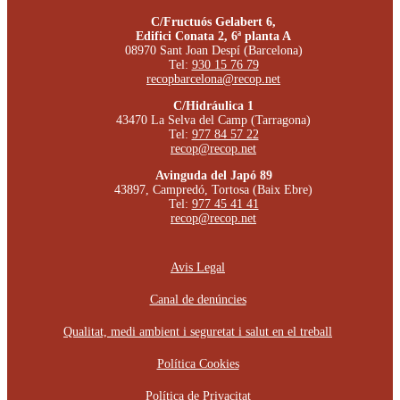
C/Fructuós Gelabert 6,
Edifici Conata 2, 6ª planta A
08970 Sant Joan Despí (Barcelona)
Tel:
930 15 76 79
recopbarcelona@recop.net
C/Hidráulica 1
43470 La Selva del Camp (Tarragona)
Tel:
977 84 57 22
recop@recop.net
Avinguda del Japó 89
43897, Campredó, Tortosa (Baix Ebre)
Tel:
977 45 41 41
recop@recop.net
Avis Legal
Canal de denúncies
Qualitat, medi ambient i seguretat i salut en el treball
Política Cookies
Política de Privacitat