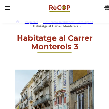
Tog
Toggle navigation
Projectes
Edificació Residencial Catalogada
Habitatge al Carrer Monterols 3
Habitatge al Carrer
Monterols 3